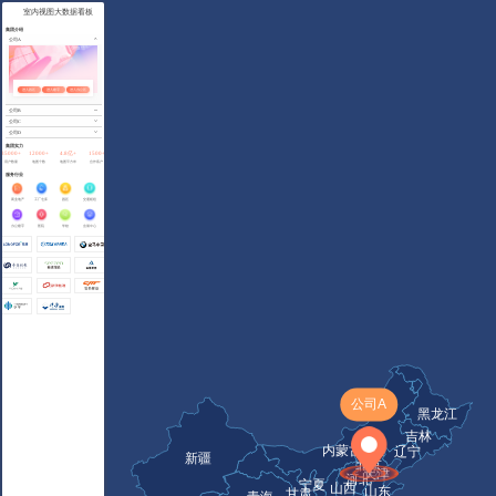
室内视图大数据看板
集团介绍
公司A
进入园区
进入楼宇
进入办公区
公司B
公司C
公司D
集团实力
35000+
12000+
4.8亿+
1500+
用户数量
地图个数
地图平方米
合作客户
服务行业
商业地产
工厂仓库
园区
交通枢纽
办公楼宇
医院
学校
会展中心
部分客户